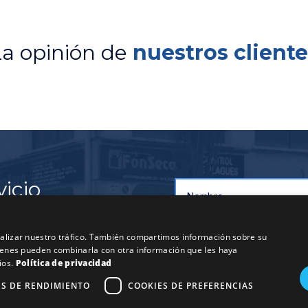
La opinión de
nuestros cliente
icio
e calidad
analizar nuestro tráfico. También compartimos información sobre su
os nuestros servicios se
quienes pueden combinarla con otra información que les haya
s por el Ministerio de
ios.
Política de privacidad
atos de mantenimiento
ES DE RENDIMIENTO
COOKIES DE PREFERENCIAS
obados por la Generalitat de