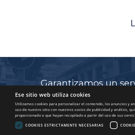
Garantizamos un serv
con compromiso y d
Ese sitio web utiliza cookies
Utilizamos cookies para personalizar el contenido, los anuncios y 
En
Ripoll
, con sede central en Barcelona, tod
uso de nuestro sitio con nuestros socios de publicidad y análisis, 
realizan con productos y técnicas homologada
proporcionado o que hayan recopilado a partir del uso de sus servic
Sanidad y Consumo. Además, nuestros contr
COOKIES ESTRICTAMENTE NECESARIAS
COOKI
cumplen con la normativa vigente y están apr