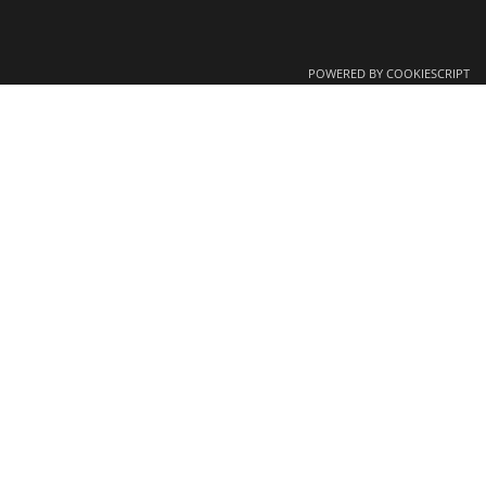
POWERED BY COOKIESCRIPT
Enviar
Horario
,
(+34) 938 443 568
24 horas: (+34) 615 881 693
info@controldeplagasfonseca.co
m