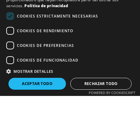
servicios.
Política de privacidad
COOKIES ESTRICTAMENTE NECESARIAS
COOKIES DE RENDIMIENTO
COOKIES DE PREFERENCIAS
COOKIES DE FUNCIONALIDAD
Horario
Lunes a Viernes
MOSTRAR DETALLES
8:00–20:00
ACEPTAR TODO
RECHAZAR TODO
POWERED BY COOKIESCRIPT
Localización
Carrer de Narcís Monturiol, 47,
local 20, 08403 Granollers,
Barcelona
Horario