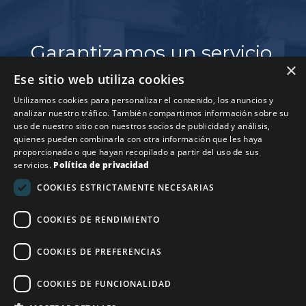
Garantizamos un servicio
×
con compromiso y de
Ese sitio web utiliza cookies
calidad
Utilizamos cookies para personalizar el contenido, los anuncios y
analizar nuestro tráfico. También compartimos información sobre su
En
Terrassa
, con sede central en Barcelona, todos
uso de nuestro sitio con nuestros socios de publicidad y análisis,
quienes pueden combinarla con otra información que les haya
nuestros servicios se realizan con productos y
proporcionado o que hayan recopilado a partir del uso de sus
técnicas homologadas por el Ministerio de Sanidad
servicios.
Política de privacidad
y Consumo. Además, nuestros contratos de
COOKIES ESTRICTAMENTE NECESARIAS
mantenimiento cumplen con la normativa vigente y
están aprobados por la Generalitat de Catalunya.
COOKIES DE RENDIMIENTO
COOKIES DE PREFERENCIAS
COOKIES DE FUNCIONALIDAD