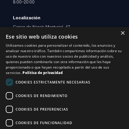
8:00–20:00
Localización
Carrer de Narcís Monturiol, 47,
×
local 20, 08403 Granollers,
Ese sitio web utiliza cookies
Barcelona
Utilizamos cookies para personalizar el contenido, los anuncios y
analizar nuestro tráfico. También compartimos información sobre su
uso de nuestro sitio con nuestros socios de publicidad y análisis,
Horario
quienes pueden combinarla con otra información que les haya
(+34) 938 443 568
proporcionado o que hayan recopilado a partir del uso de sus
servicios.
Política de privacidad
24 horas: (+34) 615 881 693
info@controldeplagasfonseca.com
COOKIES ESTRICTAMENTE NECESARIAS
COOKIES DE RENDIMIENTO
Financiado por la Unión Europea – NextGenerationEU
COOKIES DE PREFERENCIAS
COOKIES DE FUNCIONALIDAD